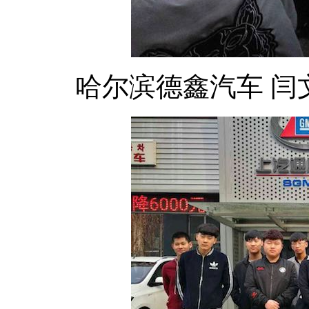
哈尔滨德鑫汽车 闫文