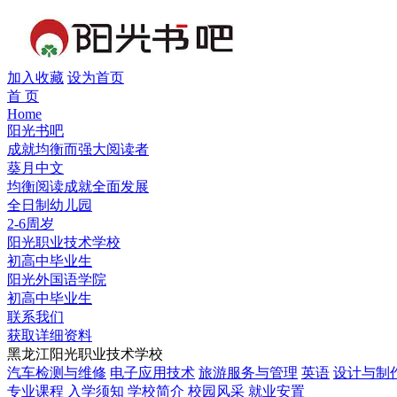
加入收藏
设为首页
首 页
Home
阳光书吧
成就均衡而强大阅读者
葵月中文
均衡阅读成就全面发展
全日制幼儿园
2-6周岁
阳光职业技术学校
初高中毕业生
阳光外国语学院
初高中毕业生
联系我们
获取详细资料
黑龙江阳光职业技术学校
汽车检测与维修
电子应用技术
旅游服务与管理
英语
设计与制
专业课程
入学须知
学校简介
校园风采
就业安置