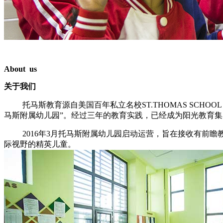
About us
关于我们
托马斯教育源自美国百年私立名校
ST.THOMAS SCHOOL
马斯附属幼儿园
”
。经过三年的教育实践，已经成为阳光教育集
2016
年
3
月托马斯附属幼儿园启动运营，旨在接收有
前瞻
际视野的
精英
儿童。