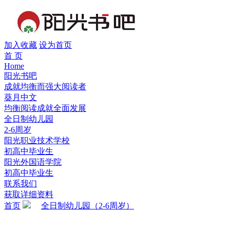
加入收藏
设为首页
首 页
Home
阳光书吧
成就均衡而强大阅读者
葵月中文
均衡阅读成就全面发展
全日制幼儿园
2-6周岁
阳光职业技术学校
初高中毕业生
阳光外国语学院
初高中毕业生
联系我们
获取详细资料
首页
全日制幼儿园（2-6周岁）